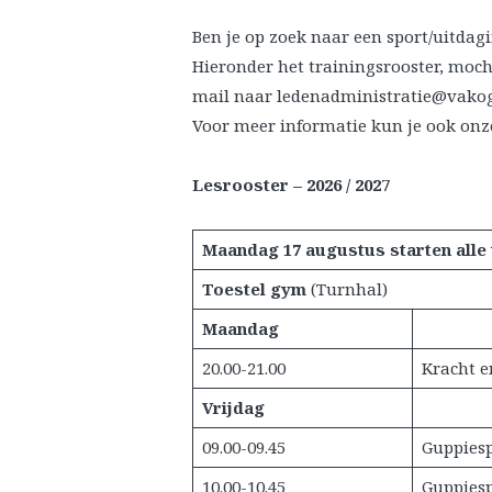
Ben je op zoek naar een sport/uitdag
Hieronder het trainingsrooster, moch
mail naar ledenadministratie@vakog
Voor meer informatie kun je ook onz
Lesrooster – 2026 / 202
7
Maandag 17 augustus starten alle 
Toestel gym
(Turnhal)
Maandag
20.00-21.00
Kracht e
Vrijdag
09.00-09.45
Guppiesp
10.00-10.45
Guppiesp