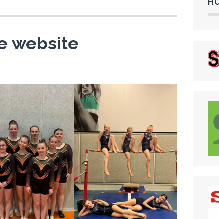
H
e website