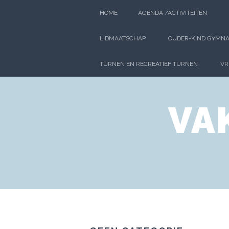
Spring
HOME
AGENDA /ACTIVITEITEN
naar
inhoud
LIDMAATSCHAP
OUDER-KIND GYMNA
TURNEN EN RECREATIEF TURNEN
VR
VA