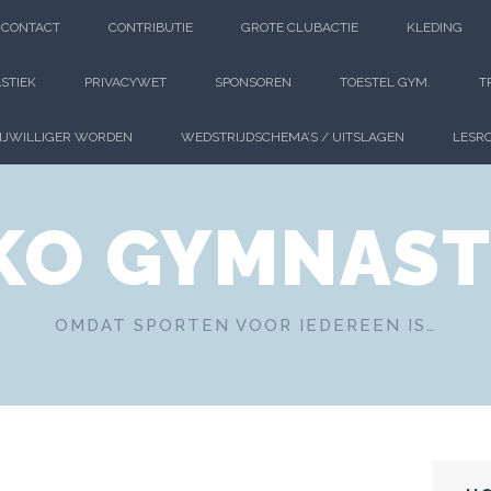
CONTACT
CONTRIBUTIE
GROTE CLUBACTIE
KLEDING
STIEK
PRIVACYWET
SPONSOREN
TOESTEL GYM.
T
IJWILLIGER WORDEN
WEDSTRIJDSCHEMA’S / UITSLAGEN
LESRO
KO GYMNAST
OMDAT SPORTEN VOOR IEDEREEN IS…